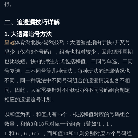
得。
二、追遗漏技巧详解
1. 大遗漏追号方法
皇冠
体育湖北快3游戏技巧：大遗漏是指由于快3开奖号
码少（仅有6个号码），组合也相对较少，因此循环周期
也比较短。快3的押注方式包括和值、二同号单选、二同
号复选、三不同号等几种玩法，每种玩法的遗漏情况也
不同，同一种玩法中不同号码组合的遗漏情况也各不相
同。因此，大家需要针对不同玩法的不同号码组合制定
相应的遗漏追号计划。
以和值为例，和值共有16个，根据和值对应的号码组合
数量，和值3和18只对应一个组合（譬如‘1，1，
1’和‘6，6，6’），而和值10和11则分别对应27个号码组