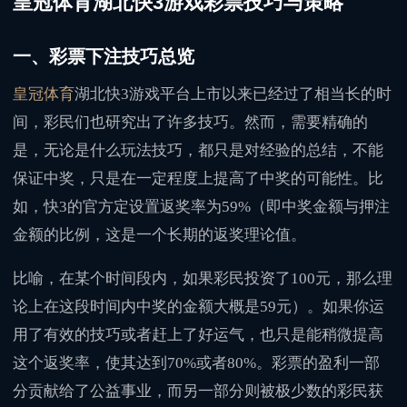
皇冠体育湖北快3游戏彩票技巧与策略
一、彩票下注技巧总览
皇冠体育
湖北快3游戏平台上市以来已经过了相当长的时
间，彩民们也研究出了许多技巧。然而，需要精确的
是，无论是什么玩法技巧，都只是对经验的总结，不能
保证中奖，只是在一定程度上提高了中奖的可能性。比
如，快3的官方定设置返奖率为59%（即中奖金额与押注
金额的比例，这是一个长期的返奖理论值。
比喻，在某个时间段内，如果彩民投资了100元，那么理
论上在这段时间内中奖的金额大概是59元）。如果你运
用了有效的技巧或者赶上了好运气，也只是能稍微提高
这个返奖率，使其达到70%或者80%。彩票的盈利一部
分贡献给了公益事业，而另一部分则被极少数的彩民获