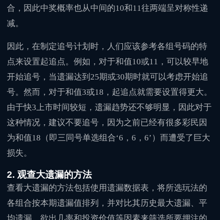
合，因此中奖概率也从中间的10和11往两端呈对称性递
减。
因此，在制定追号计划时，人们应该参考各组号码的特
点来设置起追点。例如，对于和值10或11，可以较早地
开始追号，当遗漏达到25期或30期时就可以考虑开始追
号。然而，对于和值3或18，起追点就需要设置得更大。
由于快3上市时间较短，遗漏趋势还不够明显，因此对于
这种情况，建议不要追号，因为之前已经有很多彩民因
为和值18（即三同号单选组合‘6，6，6’）而遭受了巨大
损失。
2. 观查大遗漏的方法
查看大遗漏的方法包括使用遗漏数据表，将所选玩法的
各组合按本期遗漏值排列，并对比其历史最大遗漏、平
均遗漏、欲出几率和投资价值等因素来筛选所要押注的