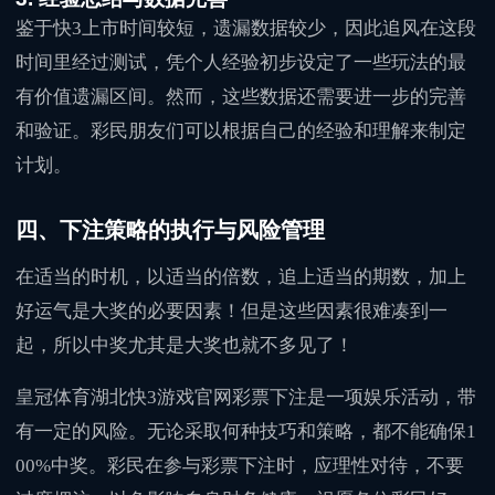
鉴于快3上市时间较短，遗漏数据较少，因此追风在这段
时间里经过测试，凭个人经验初步设定了一些玩法的最
有价值遗漏区间。然而，这些数据还需要进一步的完善
和验证。彩民朋友们可以根据自己的经验和理解来制定
计划。
四、下注策略的执行与风险管理
在适当的时机，以适当的倍数，追上适当的期数，加上
好运气是大奖的必要因素！但是这些因素很难凑到一
起，所以中奖尤其是大奖也就不多见了！
皇冠体育湖北快3游戏官网彩票下注是一项娱乐活动，带
有一定的风险。无论采取何种技巧和策略，都不能确保1
00%中奖。彩民在参与彩票下注时，应理性对待，不要